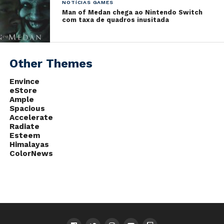
NOTÍCIAS GAMES
nenhuma informação a ser divulgada durante o
Man of Medan chega ao Nintendo Switch
com taxa de quadros inusitada
evento em Los Angeles.
Beyond Good and Evil 2
não possui data de
lançamento.
Other Themes
Envince
A E3 2019 está com cobertura especial da Torre de
eStore
Controle, com notícias em tempo real, debates
Ample
especiais e transmissão de todas as conferências
Spacious
Accelerate
ao vivo.
Radiate
Esteem
Himalayas
ColorNews