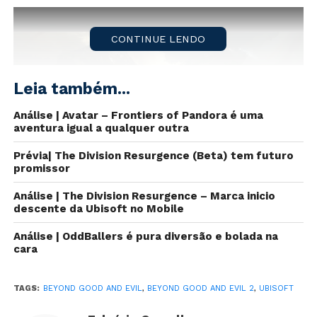
CONTINUE LENDO
Leia também...
Análise | Avatar – Frontiers of Pandora é uma
aventura igual a qualquer outra
Prévia| The Division Resurgence (Beta) tem futuro
promissor
Um dos principais anúncios da
Ubisoft
em 2018,
Análise | The Division Resurgence – Marca inicio
Beyond Good and Evil 2
recebeu nesta quarta-feira
descente da Ubisoft no Mobile
(5) novos detalhes quanto ao status atual do
Análise | OddBallers é pura diversão e bolada na
desenvolvimento.
cara
Foi afirmado que todos em System 3 serão clones e
híbridos criados por um DNA resultado de um
TAGS:
BEYOND GOOD AND EVIL
,
BEYOND GOOD AND EVIL 2
,
UBISOFT
cruzamento entre humano e animal. Um grupo desses