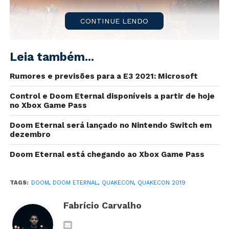
CONTINUE LENDO
Leia também...
Rumores e previsões para a E3 2021: Microsoft
Control e Doom Eternal disponíveis a partir de hoje
no Xbox Game Pass
Doom Eternal será lançado no Nintendo Switch em
Nesta sexta-feira (26) ocorreu a conferência principal
dezembro
da edição 2019 da
QuakeCon
, a convenção anual
Doom Eternal está chegando ao Xbox Game Pass
exclusiva da franquia
DOOM
, com a presença do
proturo executivo
Marty Stratton
e diretor criativo
Hugo Martin
.
TAGS:
DOOM
,
DOOM ETERNAL
,
QUAKECON
,
QUAKECON 2019
Fabrício Carvalho