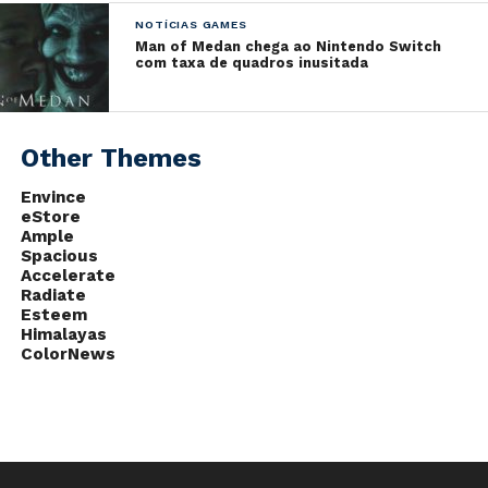
Console
Total na semana
NOTÍCIAS GAMES
Switch
90,553
Man of Medan chega ao Nintendo Switch
com taxa de quadros inusitada
PS4
6,309
PS4 Pro
4,615
New 2DS LL
1,725
Other Themes
New 3DS LL
209
Envince
PS Vita
50
eStore
Ample
Xbox One X
34
Spacious
Accelerate
Xbox One S
23
Radiate
Esteem
Fonte:
Nintendo Everything
Himalayas
ColorNews