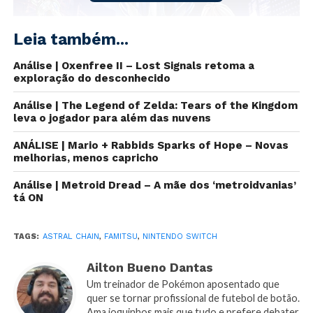
Leia também...
Análise | Oxenfree II – Lost Signals retoma a
exploração do desconhecido
Análise | The Legend of Zelda: Tears of the Kingdom
leva o jogador para além das nuvens
ANÁLISE | Mario + Rabbids Sparks of Hope – Novas
melhorias, menos capricho
A lista de consoles e jogos da
Famitsu
da semana
Análise | Metroid Dread – A mãe dos ‘metroidvanias’
mostra algumas surpresas.
Astral Chain
foi lançado
tá ON
dia 30 de agosto, mas não conseguiu ficar em primeiro
lugar, sendo destronado por
Azur Lane: Crosswave
,
TAGS:
ASTRAL CHAIN
,
FAMITSU
,
NINTENDO SWITCH
um
RPG
da
Idea Factory
que será lançado no ocidente
em 2020. Nos consoles, o
Nintendo Switch
vendeu o
Ailton Bueno Dantas
triplo, se comparado com os dados da semana
Um treinador de Pokémon aposentado que
anterior.
quer se tornar profissional de futebol de botão.
Ama joguinhos mais que tudo e prefere debater