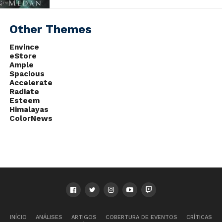
2020
para
PlayStation 4
no
Ocidente.
Other Themes
Envince
eStore
Ample
Spacious
Accelerate
Radiate
Esteem
Himalayas
ColorNews
INÍCIO
ANÁLISES
ARTIGOS
COBERTURA DE EVENTOS
CRÍTICAS