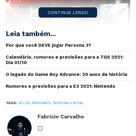
CONTINUE LENDO
Leia também...
Por que você DEVE jogar Persona 3?
Calendário, rumores e previsões para a TGS 2021:
Dia 01/10
O legado do Game Boy Advance: 20 anos de história
Persona 5 Royal
ganhou nesta terça-feira (3) uma
Rumores e previsões para a E3 2021: Nintendo
data de lançamento oficial para o mercado ocidental. A
Atlus
anunciou que o jogo será lançado no final de
março de 2020.
TAGS:
ATLUS
,
PERSONA 5
,
PERSONA 5 ROYAL
A desenvolvedora também anunciou
diferentes
Fabrício Carvalho
versões
de
Persona 5 Royal,
tanto para mídia
física
,
quanto para mídia
digital
, além dos preços de custo