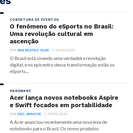
es
COBERTURA DE EVENTOS
O fenômeno do eSports no Brasil:
Uma revolução cultural em
ascenção
POR
ANA BEATRIZ VILAR
06/10/2023
O Brasil está vivendo uma verdadeira revolução
digital, e no epicentro dessa transformação estão os
eSports....
HARDWARE
Acer lança novos notebooks Aspire
e Swift focados em portabilidade
POR
ERIC ARRACHE
07/06/2023
A Acer anunciou recentemente uma nova leva de
notebooks para o Brasil. Os novos produtos