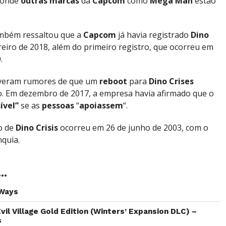
 onde
outras marcas
da
Capcom
como
Mega Man
estão
mbém ressaltou que a
Capcom
já havia registrado
Dino
eiro de 2018, além do primeiro registro, que ocorreu em
.
veram rumores de que um
reboot
para
Dino Crises
o. Em dezembro de 2017, a empresa havia afirmado que o
ível”
se as
pessoas
“
apoiassem
“.
o de
Dino Crisis
ocorreu em 26 de junho de 2003, com o
nquia.
..
 Ways
Evil Village Gold Edition (Winters’ Expansion DLC) –
s