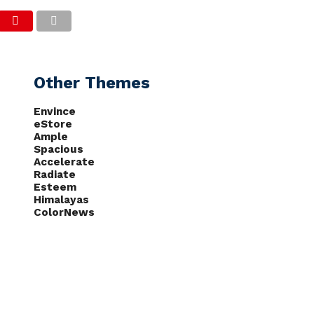
CAS
NOTÍCIAS
PODCASTS
Other Themes
Envince
eStore
Ample
Spacious
Accelerate
Radiate
Esteem
Himalayas
ColorNews