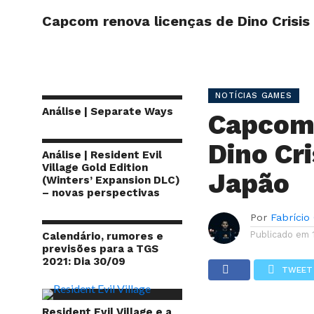
Capcom renova licenças de Dino Crisis
INÍCIO
SITE
NOTÍCIAS GAMES
Análise | Separate Ways
Capcom 
Dino Cr
Análise | Resident Evil
Village Gold Edition
Japão
(Winters’ Expansion DLC)
– novas perspectivas
Por
Fabrício
Publicado em
Calendário, rumores e
previsões para a TGS
2021: Dia 30/09
TWEET
Resident Evil Village e a