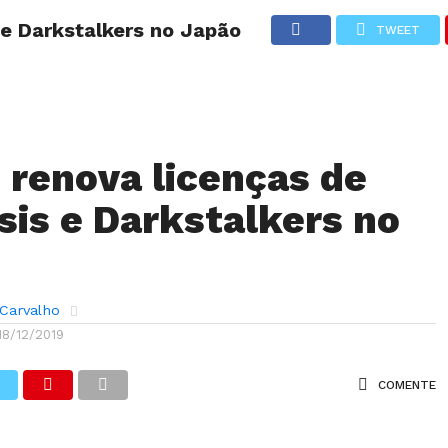
 e Darkstalkers no Japão
TWEET
ANÁLISES
ARTIGOS
COBERTURA DE EVENTOS
CRÍTI
renova licenças de
isis e Darkstalkers no
 Carvalho
18/12/2019
COMENTE