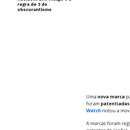
regra de 3 do
obscurantismo
Uma
nova marca
pa
foram
patentiadas
Watch
notou a movi
A marcas foram reg