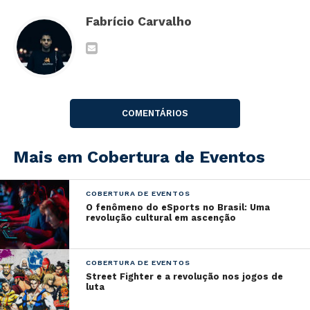
Fabrício Carvalho
COMENTÁRIOS
Mais em Cobertura de Eventos
Assista neste domingo, dia 12 de julho, às 16h
COBERTURA DE EVENTOS
(pelo horário de Brasília) a transmissão ao vivo da
O fenômeno do eSports no Brasil: Uma
Ubisoft Foward
revolução cultural em ascenção
COBERTURA DE EVENTOS
Street Fighter e a revolução nos jogos de
luta