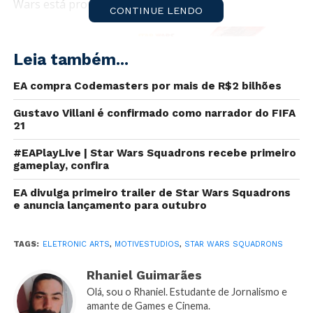
Wars está pronto para ser lançado.
CONTINUE LENDO
Leia também...
EA compra Codemasters por mais de R$2 bilhões
Gustavo Villani é confirmado como narrador do FIFA
21
#EAPlayLive | Star Wars Squadrons recebe primeiro
gameplay, confira
EA divulga primeiro trailer de Star Wars Squadrons
e anuncia lançamento para outubro
Star Wars Squadrons
O
game
que está sendo desenvolvido pela Motive
TAGS:
ELETRONIC ARTS
,
MOTIVESTUDIOS
,
STAR WARS SQUADRONS
Studios, e publicado pela Eletronic Arts, foi ao estado
Gold
. Ou seja, está pronto para ser lançado no
Rhaniel Guimarães
próximo dia 02 de Outubro.
Olá, sou o Rhaniel. Estudante de Jornalismo e
amante de Games e Cinema.