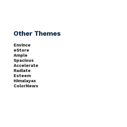
CAS
NOTÍCIAS
PODCASTS
Other Themes
Envince
eStore
Ample
Spacious
Accelerate
Radiate
Esteem
Himalayas
ColorNews