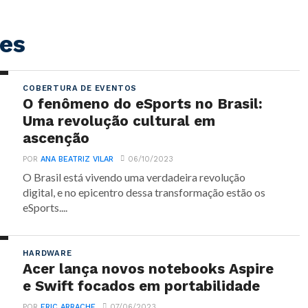
es
COBERTURA DE EVENTOS
O fenômeno do eSports no Brasil:
Uma revolução cultural em
ascenção
POR
ANA BEATRIZ VILAR
06/10/2023
O Brasil está vivendo uma verdadeira revolução
digital, e no epicentro dessa transformação estão os
eSports....
HARDWARE
Acer lança novos notebooks Aspire
e Swift focados em portabilidade
POR
ERIC ARRACHE
07/06/2023