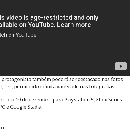
o protagonista também poderá ser destacado nas fotos
ções, permitindo infinita variedade nas fotografias.
 no dia 10 de dezembro para PlayStation 5, Xbox Series
PC e Google Stadia.
..