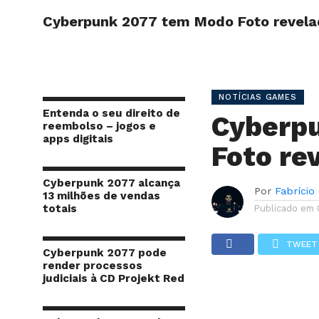
Cyberpunk 2077 tem Modo Foto revela
INÍCIO
SITE
NOTÍCIAS GAMES
Entenda o seu direito de
Cyberp
reembolso – jogos e
apps digitais
Foto re
Cyberpunk 2077 alcança
Por
Fabrício
13 milhões de vendas
totais
Publicado em
TWEET
Cyberpunk 2077 pode
render processos
judiciais à CD Projekt Red