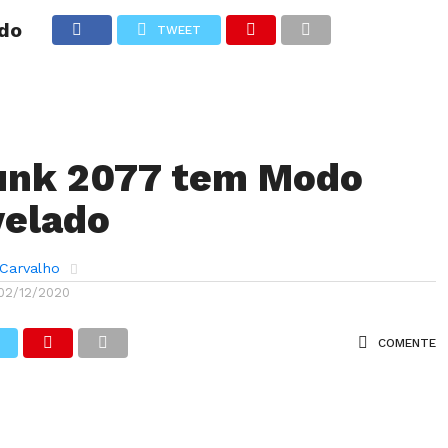
do
TWEET
ANÁLISES
ARTIGOS
COBERTURA DE EVENTOS
CRÍTI
unk 2077 tem Modo
velado
 Carvalho
02/12/2020
COMENTE