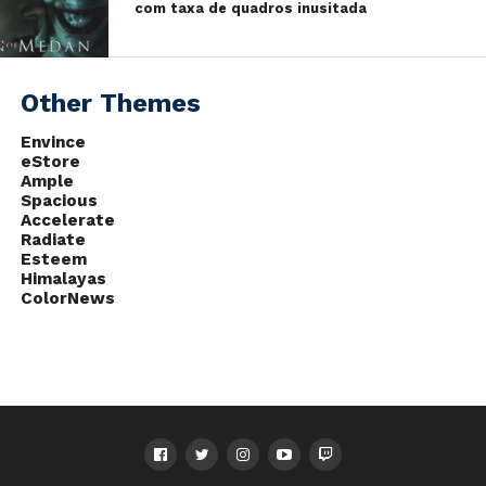
com taxa de quadros inusitada
espere uma variedade de pacotes
de DLC gratuitos para começar a
chegar à Night City, lançando um
Other Themes
monte de coisas legais que ‘
Vamos injetar ainda mais vida no
Envince
mundo do futuro sombrio.”
eStore
Ample
Spacious
Accelerate
Radiate
Esteem
Himalayas
ColorNews
Em The Witcher 3, as DLCs gratuitas adicionaram