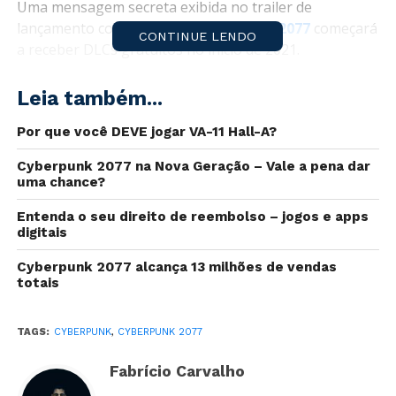
Uma mensagem secreta exibida no trailer de
lançamento confirmou que
Cyberpunk 2077
começará
CONTINUE LENDO
a receber DLCs gratuitos no início de 2021.
Leia também...
Por que você DEVE jogar VA-11 Hall-A?
Cyberpunk 2077 na Nova Geração – Vale a pena dar
uma chance?
Entenda o seu direito de reembolso – jogos e apps
digitais
Cyberpunk 2077 alcança 13 milhões de vendas
totais
No último frame do trailer esta mensagem é exibida
pouco acima do informe sobre os últimos dias de pré-
venda. Confira a transcrição traduzida abaixo.
TAGS:
CYBERPUNK
,
CYBERPUNK 2077
Fabrício Carvalho
“Mencionamos antes que as