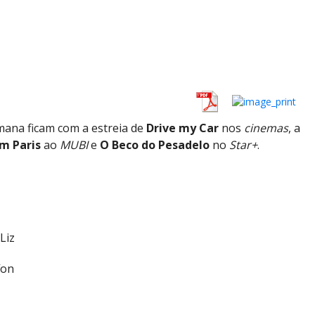
mana ficam com a estreia de
Drive my Car
nos
cinemas
, a
m Paris
ao
MUBI
e
O Beco do Pesadelo
no
Star+
.
Liz
fon