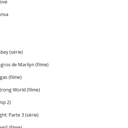
Love
ansa
bey (série)
gros de Marilyn (filme)
gas (filme)
trong World (filme)
mp 2)
ht: Parte 3 (série)
em? (filme)