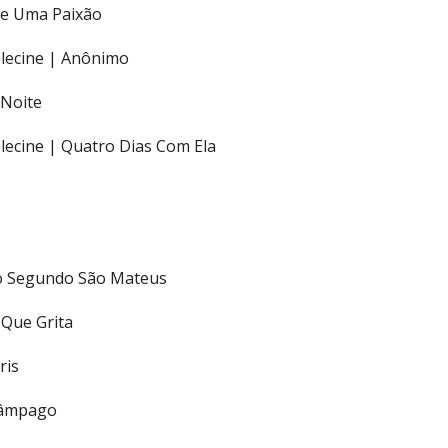
De Uma Paixão
elecine | Anônimo
 Noite
lecine | Quatro Dias Com Ela
ho Segundo São Mateus
Que Grita
ris
elâmpago