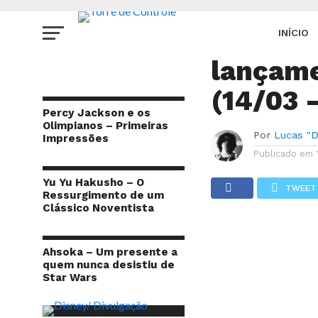
CINEMA
Cinema 
INÍCIO
lançam
SITE
(14/03 
Percy Jackson e os
Olimpianos – Primeiras
Por
Lucas "Di
Impressões
Publicado em
Yu Yu Hakusho – O
TWEET
Ressurgimento de um
Clássico Noventista
Ahsoka – Um presente a
quem nunca desistiu de
Star Wars