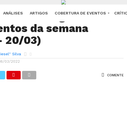
e Streaming:
ANÁLISES
ARTIGOS
COBERTURA DE EVENTOS
CRÍTI
entos da semana
– 20/03)
esel" Silva
16/03/2022
COMENTE