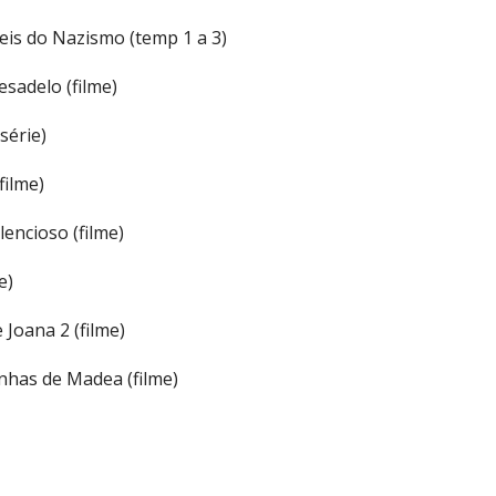
veis do Nazismo (temp 1 a 3)
esadelo (filme)
série)
filme)
encioso (filme)
e)
 Joana 2 (filme)
nhas de Madea (filme)