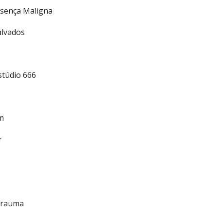
resença Maligna
alvados
stúdio 666
im
r
Trauma