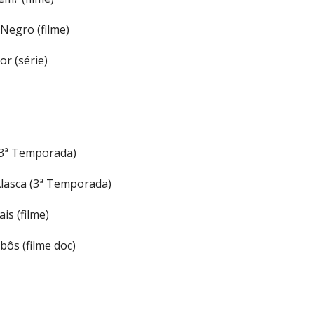
Negro (filme)
or (série)
(3ª Temporada)
Alasca (3ª Temporada)
is (filme)
bôs (filme doc)