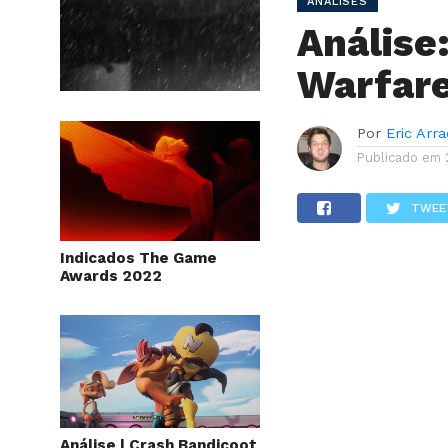
ANÁLISES
Análise
Warfar
Por
Eric Arr
Publicado em
TWEE
Indicados The Game
Awards 2022
Análise | Crash Bandicoot