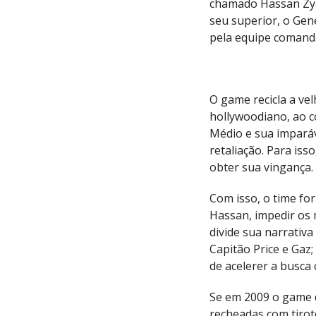
chamado Hassan Zya
seu superior, o Ge
pela equipe comanda
O game recicla a ve
hollywoodiano, ao c
Médio e sua imparáv
retaliação. Para iss
obter sua vingança.
Com isso, o time fo
Hassan, impedir os m
divide sua narrativ
Capitão Price e Gaz
de acelerer a busca 
Se em 2009 o game 
recheadas com tirot