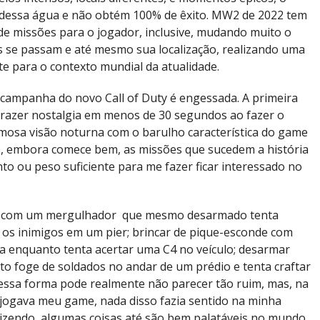
 dessa água e não obtém 100% de êxito. MW2 de 2022 tem
e missões para o jogador, inclusive, mudando muito o
 se passam e até mesmo sua localização, realizando uma
te para o contexto mundial da atualidade.
campanha do novo Call of Duty é engessada. A primeira
trazer nostalgia em menos de 30 segundos ao fazer o
famosa visão noturna com o barulho característica do game
o, embora comece bem, as missões que sucedem a história
to ou peso suficiente para me fazer ficar interessado no
h com um mergulhador que mesmo desarmado tenta
 os inimigos em um pier; brincar de pique-esconde com
a enquanto tenta acertar uma C4 no veículo; desarmar
 foge de soldados no andar de um prédio e tenta craftar
essa forma pode realmente não parecer tão ruim, mas, na
 jogava meu game, nada disso fazia sentido na minha
dizendo, algumas coisas até são bem palatáveis no mundo