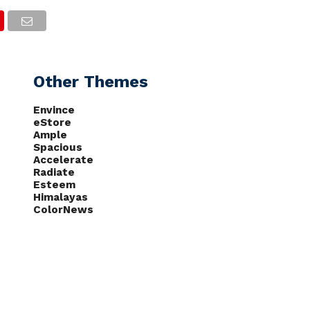
CAS
NOTÍCIAS
PODCASTS
Other Themes
Envince
eStore
Ample
Spacious
Accelerate
Radiate
Esteem
Himalayas
ColorNews