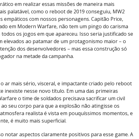
ático em realizar essas missões de maneira mais
 mais palatável, como o reboot de 2019 conseguiu, MW2
s empáticos com nossos personagens. Capitão Price,
ado em Modern Warfare, não tem um pingo do carisma
todos os jogos em que apareceu. Isso seria justificado se
m elevados ao patamar de um protagonismo maior – o
intenção dos desenvolvedores – mas essa construção só
ogador na metade da campanha.
o ar mais sério, visceral, e impactante criado pelo reboot
e inexiste nesse novo título. Em uma das primeiras
rfare o time de soldados precisava sacrificar um civil
ao seu corpo para que a explosão não atingisse os
 atmosfera realista é vista em pouquíssimos momentos, e
te, é muito mais superficial.
so notar aspectos claramente positivos para esse game. A