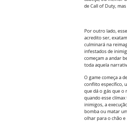
de Call of Duty, ma
Por outro lado, es
acredito ser, exata
culminará na reimag
infestados de inimi
começam a andar be
toda aquela narrati
O game começa a de
conflito específico, 
que dá o gás que o r
quando esse clímax 
inimigos, a execuçã
bomba ou matar um
olhar para o chão 