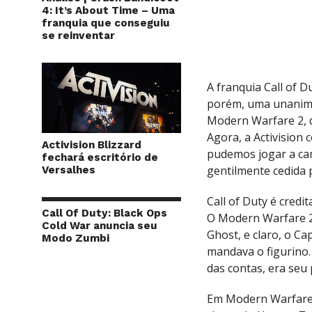
4: It’s About Time – Uma
franquia que conseguiu
se reinventar
A franquia Call of 
porém, uma unanimid
Modern Warfare 2, 
Agora, a Activision
Activision Blizzard
pudemos jogar a ca
fechará escritório de
gentilmente cedida 
Versalhes
Call of Duty é cred
Call Of Duty: Black Ops
O Modern Warfare 2 
Cold War anuncia seu
Ghost, e claro, o C
Modo Zumbi
mandava o figurino.
das contas, era seu 
Em Modern Warfare 