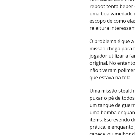
reboot tenta beber
uma boa variedade d
escopo de como elas
releitura interessan
O problema é que a 
missão chega para 
jogador utilizar a 
original. No entant
não tiveram polimen
que estava na tela.
Uma missão stealt
puxar o pé de todos
um tanque de guerr
uma bomba enquanto
items. Escrevendo d
prática, e enquanto
cabeça, ou melhor 