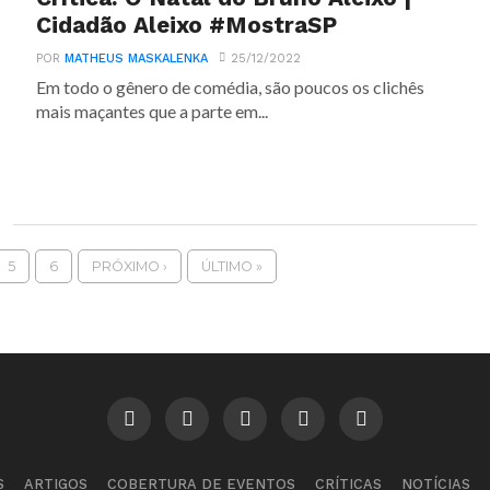
Cidadão Aleixo #MostraSP
POR
MATHEUS MASKALENKA
25/12/2022
Em todo o gênero de comédia, são poucos os clichês
mais maçantes que a parte em...
5
6
PRÓXIMO ›
ÚLTIMO »
S
ARTIGOS
COBERTURA DE EVENTOS
CRÍTICAS
NOTÍCIAS