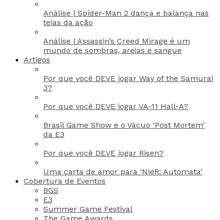
Análise | Spider-Man 2 dança e balança nas
teias da ação
Análise | Assassin’s Creed Mirage é um
mundo de sombras, areias e sangue
Artigos
Por que você DEVE jogar Way of the Samurai
3?
Por que você DEVE jogar VA-11 Hall-A?
Brasil Game Show e o Vácuo ‘Post Mortem’
da E3
Por que você DEVE jogar Risen?
Uma carta de amor para ‘NieR: Automata’
Cobertura de Eventos
BGS
E3
Summer Game Festival
The Game Awards