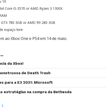
u 10
ntel Core i5-3570 or AMD Ryzen 3 1300X
 RAM
ia GTX 780 3GB or AMD R9 280 3GB
de espaço livre
m ao Xbox One e PS4 em 14 de maio.
..
cia da Xbox!
a monstruosa de Death Trash
s para a E3 2021: Microsoft
as estratégias na compra da Bethesda
 2