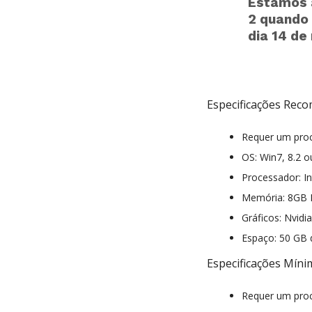
Estamos 
2 quando 
dia 14 de
Especificações Rec
Requer um proc
OS: Win7, 8.2 o
Processador: I
Memória: 8GB
Gráficos: Nvid
Espaço: 50 GB 
Especificações Míni
Requer um proc