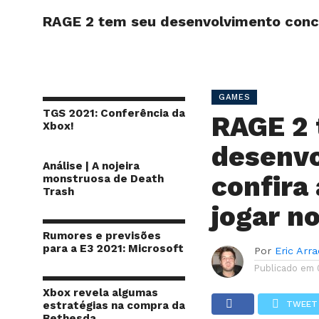
RAGE 2 tem seu desenvolvimento conclu
INÍCIO
SITE
GAMES
TGS 2021: Conferência da
RAGE 2 
Xbox!
desenvo
Análise | A nojeira
confira
monstruosa de Death
Trash
jogar n
Rumores e previsões
para a E3 2021: Microsoft
Por
Eric Arr
Publicado em
Xbox revela algumas
estratégias na compra da
TWEET
Bethesda