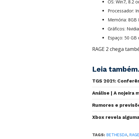
OS: Win7, 8.2 o
Processador: I
Memória: 8GB
Gráficos: Nvid
Espaço: 50 GB 
RAGE 2 chega també
Leia também.
TGS 2021: Conferên
Análise | A nojeir
Rumores e previsõe
Xbox revela algum
TAGS:
BETHESDA
,
RAGE