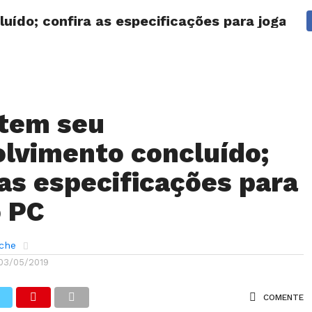
ído; confira as especificações para jogar n
ANÁLISES
ARTIGOS
COBERTURA DE EVENTOS
CRÍTI
tem seu
lvimento concluído;
 as especificações para
o PC
ache
03/05/2019
COMENTE