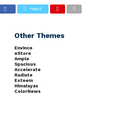
o PC
TWEET
CAS
NOTÍCIAS
PODCASTS
Other Themes
Envince
eStore
Ample
Spacious
Accelerate
Radiate
Esteem
Himalayas
ColorNews