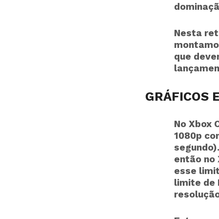
dominaçã
Nesta ret
montamos
que devem
lançamen
GRÁFICOS E
No Xbox O
1080p com
segundo)
então no 
esse limi
limite de
resolução