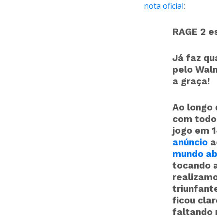
nota oficial
:
RAGE 2 es
Já faz qu
pelo Walm
a graça!
Ao longo 
com todo
jogo em 
anúncio
a
mundo a
tocando a
realizamo
triunfant
ficou cla
faltando