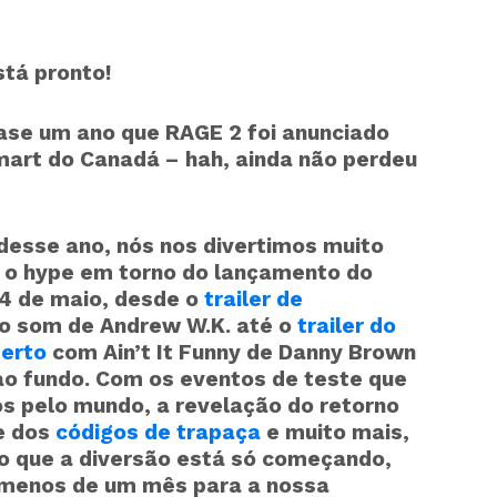
tá pronto!
ase um ano que RAGE 2 foi anunciado
art do Canadá – hah, ainda não perdeu
desse ano, nós nos divertimos muito
 o hype em torno do lançamento do
14 de maio, desde o
trailer de
o som de Andrew W.K. até o
trailer do
berto
com Ain’t It Funny de Danny Brown
o fundo. Com os eventos de teste que
s pelo mundo, a revelação do retorno
e dos
códigos de trapaça
e muito mais,
ro que a diversão está só começando,
 menos de um mês para a nossa