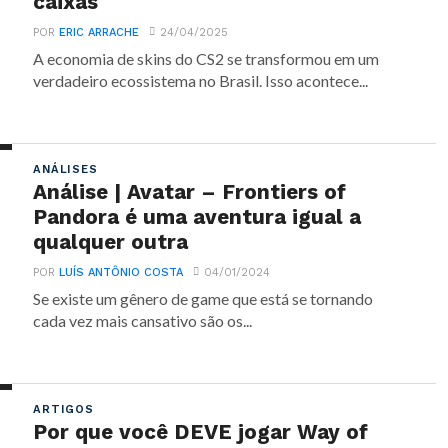
caixas
POR
ERIC ARRACHE
24/04/2025
A economia de skins do CS2 se transformou em um
verdadeiro ecossistema no Brasil. Isso acontece...
ANÁLISES
Análise | Avatar – Frontiers of
Pandora é uma aventura igual a
qualquer outra
POR
LUÍS ANTÔNIO COSTA
04/01/2024
Se existe um gênero de game que está se tornando
cada vez mais cansativo são os...
ARTIGOS
Por que você DEVE jogar Way of