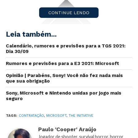
CONTINUE LENDO
Leia também...
Calendário, rumores e previsões para a TGS 2021:
Dia 30/09
Rumores e previsões para a E3 2021: Microsoft
Opinião | Parabéns, Sony! Você não fez nada mais
Mais um grande nome da indústria dos games chega
que sua obrigação
ao time do recém-criado estúdio da
Microsoft
,
The
Sony, Microsoft e Nintendo unidas por jogo mais
Initiative
, após atuar como game designer de
The
seguro
Last of Us 1
e
2
e
Uncharted 3
e
4
, pela
Naughty
Dog
.
TAGS:
CONTRATAÇÃO
,
MICROSOFT
,
THE INITIATIVE
Robert Ryan
se junta a um time de peso com
Paulo 'Cooper' Araújo
profissionais de currículos semelhantemente
Jogador de shooter, survival horror, horror