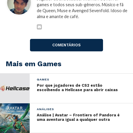
impressionantes, com histórico de desenvolvimento
games e todos seus sub-gêneros. Músico e fã
em jogos como
God of War
,
Red Dead Redemption
,
de Queen, Muse e Avenged Sevenfold. Idoso de
Tomb Raider
e
Sunset Overdrive
.
alma e amante de café.
Segundo atualização de seu
perfil no linkedin
, Ryan
chega para atuar como
Senior Systems Designer
.
COMENTÁRIOS
Os investimentos em nomes de peso da indústria
reforçam a proposta da
Microsoft
em ampliar a
Mais em Games
quantidade de novas IP’s, já que o estúdio em questão
vem para suprir a ausência de diversidade em
lançamentos
AAA
da companhia.
GAMES
Por que jogadores de CS2 estão
escolhendo a Hellcase para abrir caixas
ANÁLISES
Análise | Avatar – Frontiers of Pandora é
uma aventura igual a qualquer outra