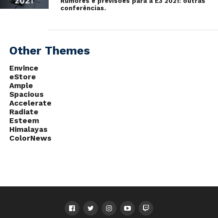
Rumores e previsões para a E3 2021: outras
conferências.
As confirmações poderão vir a partir das 17h, horário
de Brasília, com a conferência da Microsoft na E3 2019.
Other Themes
com informações de
IGN
e
The Verge
Envince
eStore
Ample
Spacious
Accelerate
Radiate
Esteem
Himalayas
ColorNews