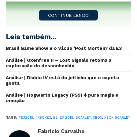
CONTINUE LENDO
Leia também...
Brasil Game Show e o Vácuo ‘Post Mortem’ da E3
Análise | Oxenfree II – Lost Signals retoma a
exploração do desconhecido
Análise | Diablo IV está do jeitinho que o capeta
Faltando algumas horas para a conferência da
gosta
Microsoft
na
E3 2019
, neste domingo (9), em Los
Angeles,
um usuário no Twitter
parece ter descoberto
Análise | Hogwarts Legacy (PS5) é pura magia e
códigos secretos em postagens promocionais do
emoção
Xbox
.
TAGS:
#E32019
,
#XBOXE3
,
E3
,
E3 2019
,
SCARLET
,
XBOX
,
XBOX SCARLET
Nos últimos dias, o Twitter do Xbox postou três vídeos
diferentes com cores diferentes. Em cada uma dessas
Fabrício Carvalho
postagens, códigos acompanhados por um número e