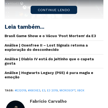
CONTINUE LENDO
Leia também...
Brasil Game Show e o Vácuo ‘Post Mortem’ da E3
Análise | Oxenfree II – Lost Signals retoma a
exploração do desconhecido
Análise | Diablo IV está do jeitinho que o capeta
A
Microsoft
anunciou neste domingo (9), durante a
gosta
conferência em Los Angeles na
E3 2019
, a aquisição de
Análise | Hogwarts Legacy (PS5) é pura magia e
um novo estúdio: Double Fine (Brutal Legend,
emoção
Psychonauts)
TAGS:
#E32019
,
#XBOXE3
,
E3
,
E3 2019
,
MICROSOFT
,
XBOX
O estúdio fará parte do recém criado
Xbox Game
Studios
, antiga
Microsoft Game Studios
. Em 2018,
Fabrício Carvalho
outros estúdios haviam sido adquiridos, com destaque