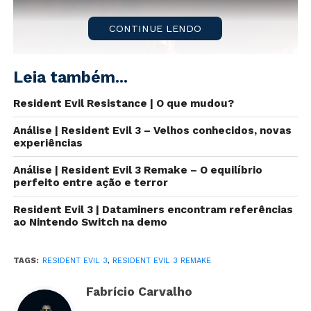
CONTINUE LENDO
Leia também...
Resident Evil Resistance | O que mudou?
Análise | Resident Evil 3 – Velhos conhecidos, novas
experiências
Análise | Resident Evil 3 Remake – O equilíbrio
Na última quinta-feira (9), novos detalhes sobre o
perfeito entre ação e terror
remake
de
Resident Evil 3
foram revelados em uma
Resident Evil 3 | Dataminers encontram referências
entrevista dos produtores à
Revista PlayStation
da
ao Nintendo Switch na demo
Grã-Bretanha.
TAGS:
RESIDENT EVIL 3
,
RESIDENT EVIL 3 REMAKE
Uma das novas informações envolve
Nemesis
, que
será baseado em
Tyrant
de
Resident Evil 2 Remake
Fabrício Carvalho
com uma inteligência artificial melhorada.