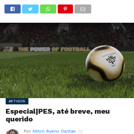
ARTIGOS
Especial|PES, até breve, meu
querido
Por
Ailton Bueno Dantas