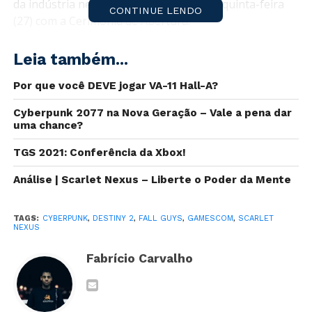
da indústria neste ano, terá início nesta quinta-feira
CONTINUE LENDO
(27) com a Cerimônia de Abertura.
Diretamente de Los Angeles, Geoff Keighley estará
Leia também...
apresentando a Opening Night, apresentando cerca
de
40 jogos
por mais de duas horas.
Por que você DEVE jogar VA-11 Hall-A?
Cyberpunk 2077 na Nova Geração – Vale a pena dar
O evento será realizado a partir das 14h30, com
uma chance?
cobertura total
Torre de Controle
. Até lá, programe-
se e mantenha-se informado sobre o que estará no
TGS 2021: Conferência da Xbox!
evento.
Análise | Scarlet Nexus – Liberte o Poder da Mente
Gamescom terá evento de abertura com 38 jogos em duas
horas
TAGS:
CYBERPUNK
,
DESTINY 2
,
FALL GUYS
,
GAMESCOM
,
SCARLET
NEXUS
Jogos confirmados
Fabrício Carvalho
Ratchet & Clank: Rift Apart
Scarlet Nexus
Crash 4: It’s About Time