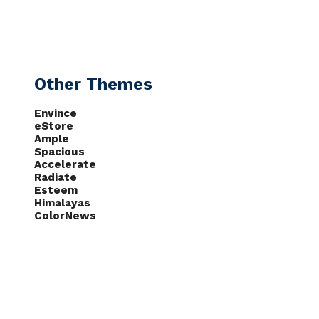
CAS
NOTÍCIAS
PODCASTS
Other Themes
Envince
eStore
Ample
Spacious
Accelerate
Radiate
Esteem
Himalayas
ColorNews