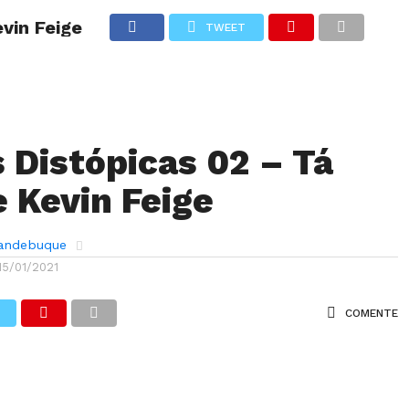
evin Feige
TWEET
ANÁLISES
ARTIGOS
COBERTURA DE EVENTOS
CRÍTI
s Distópicas 02 – Tá
e Kevin Feige
randebuque
15/01/2021
COMENTE