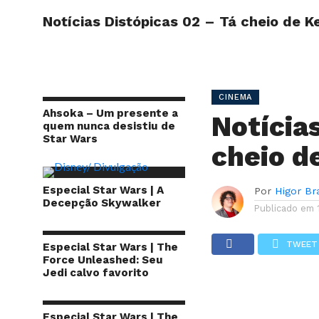
Notícias Distópicas 02 – Tá cheio de K
INÍCIO
SITE
CINEMA
Ahsoka – Um presente a
Notícia
quem nunca desistiu de
Star Wars
cheio d
Especial Star Wars | A
Por
Higor B
Decepção Skywalker
Publicado em
TWEET
Especial Star Wars | The
Force Unleashed: Seu
Jedi calvo favorito
Especial Star Wars | The