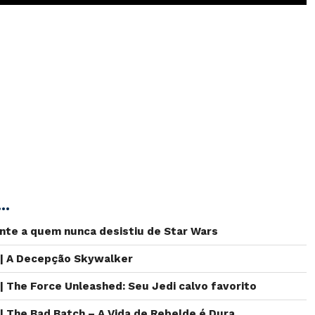
..
nte a quem nunca desistiu de Star Wars
 | A Decepção Skywalker
 | The Force Unleashed: Seu Jedi calvo favorito
 | The Bad Batch – A Vida de Rebelde é Dura