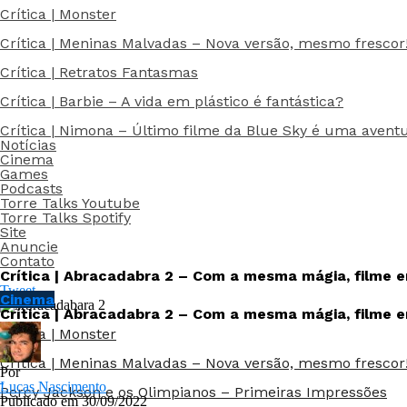
Crítica | Monster
Crítica | Meninas Malvadas – Nova versão, mesmo frescor
Crítica | Retratos Fantasmas
Crítica | Barbie – A vida em plástico é fantástica?
Crítica | Nimona – Último filme da Blue Sky é uma avent
Notícias
Cinema
Games
Podcasts
Torre Talks Youtube
Torre Talks Spotify
Site
Anuncie
Contato
Crítica | Abracadabra 2 – Com a mesma mágia, filme e
Tweet
Cinema
Crítica | Abracadabra 2 – Com a mesma mágia, filme e
Crítica | Monster
Crítica | Meninas Malvadas – Nova versão, mesmo frescor
Por
Lucas Nascimento
Percy Jackson e os Olimpianos – Primeiras Impressões
Publicado em
30/09/2022