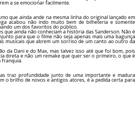
irem a se emocionar facilmente.
esmo que ainda ande na mesma linha do original lançado em
tega acabou não indo muito bem de bilheteria e somente
nando um dos favoritos do público.
s que ainda não conheciam a história das Sanderson. Não é
conjunto para que o filme não seja apenas mais uma bagunça
ias musicais que abrem um sorriso de um canto ao outro da
ão da Dani e do Max, mas talvez isso até que foi bom, pois
a direta e não um remake que quer ser o primeiro, o que é
 franquia.
as traz profundidade junto de uma importante e madura
 o brilho de novos e antigos atores, é a pedida certa para