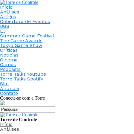
Início
Análises
Artigos
Cobertura de Eventos
BGS
E3
Summer Game Festival
The Game Awards
Tokyo Game Show
Críticas
Notícias
Cinema
Games
Podcasts
Torre Talks Youtube
Torre Talks Spotify
Site
Anuncie
Contato
Conecte-se com a Torre
Torre de Controle
Início
Análises