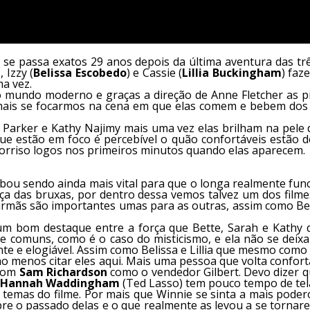
e se passa exatos 29 anos depois da última aventura das tr
 Izzy (
Belissa Escobedo
) e Cassie (
Lillia Buckingham
) faz
a vez.
 mundo moderno e graças a direção de Anne Fletcher as pi
 mais se focarmos na cena em que elas comem e bebem dos
ca Parker e Kathy Najimy mais uma vez elas brilham na pe
 estão em foco é percebível o quão confortáveis estão de 
e sorriso logos nos primeiros minutos quando elas aparecem.
bou sendo ainda mais vital para que o longa realmente fu
ça das bruxas, por dentro dessa vemos talvez um dos filme
rmãs são importantes umas para as outras, assim como Becc
bom destaque entre a força que Bette, Sarah e Kathy d
 comuns, como é o caso do misticismo, e ela não se deixa 
nte e elogiável. Assim como Belissa e Lillia que mesmo com
ao menos citar eles aqui. Mais uma pessoa que volta confo
 com
Sam Richardson
como o vendedor Gilbert. Devo dizer 
Hannah Waddingham
(Ted Lasso) tem pouco tempo de tela
 temas do filme. Por mais que Winnie se sinta a mais poder
bre o passado delas e o que realmente as levou a se torna