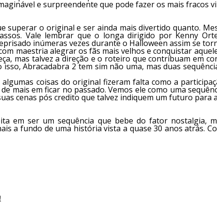
nimaginável e surpreendente que pode fazer os mais fracos v
 superar o original e ser ainda mais divertido quanto. M
passos. Vale lembrar que o longa dirigido por Kenny Or
 reprisado inúmeras vezes durante o Halloween assim se tor
m maestria alegrar os fãs mais velhos e conquistar aquele
teça, mas talvez a direção e o roteiro que contribuam em 
to isso, Abracadabra 2 tem sim não uma, mas duas sequênc
algumas coisas do original fizeram falta como a participaç
 de mais em ficar no passado. Vemos ele como uma sequênci
as cenas pós credito que talvez indiquem um futuro para a
ta em ser um sequência que bebe do fator nostalgia, m
s a fundo de uma história vista a quase 30 anos atrás. Com
!