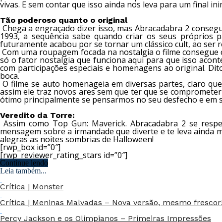
vivas. E sem contar que isso ainda nos leva para um final i
Tão poderoso quanto o original
Chega a engraçado dizer isso, mas Abracadabra 2 consegue
1993, a sequência sabe quando criar os seus próprios 
futuramente acabou por se tornar um clássico cult, ao ser
Com uma roupagem focada na nostalgia o filme consegue co
só o fator nostalgia que funciona aqui para que isso acon
com participações especiais e homenagens ao original. Di
boca.
O filme se auto homenageia em diversas partes, claro que 
assim ele traz novos ares sem que ter que se comprometer
ótimo principalmente se pensarmos no seu desfecho e em su
Veredito da Torre:
Assim como Top Gun: Maverick. Abracadabra 2 se respei
mensagem sobre a irmandade que diverte e te leva ainda mai
alegras as noites sombrias de Halloween!
[rwp_box id=”0″]
[rwp_reviewer_rating_stars id=”0″]
Continue lendo
Leia também...
Crítica | Monster
Crítica | Meninas Malvadas – Nova versão, mesmo frescor
Percy Jackson e os Olimpianos – Primeiras Impressões