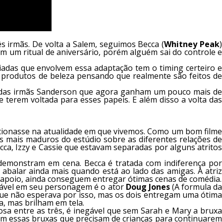
ês irmãs. De volta a Salem, seguimos Becca (
Whitney Peak
em um ritual de aniversário, porém alguém sai do controle 
adas que envolvem essa adaptação tem o timing certeiro e
 produtos de beleza pensando que realmente são feitos de
le das irmãs Sanderson que agora ganham um pouco mais de
terem voltada para esses papeis. E além disso a volta das
ncionasse na atualidade em que vivemos. Como um bom filme
s mais maduros do estúdio sobre as diferentes relações de
a, Izzy e Cassie que estavam separadas por alguns atritos
emonstram em cena. Becca é tratada com indiferença por
abalar ainda mais quando está ao lado das amigas. A atriz
o apoio, ainda conseguem entregar ótimas cenas de comédia.
rtável em seu personagem é o ator
Doug Jones
(A formula d
que não esperava por isso, mas os dois entregam uma ótim
, mas brilham em tela.
osa entre as três, é inegável que sem Sarah e Mary a bruxa
rem essas bruxas que precisam de crianças para continuarem