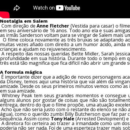
Nostalgia em Salem
Com direção de
Anne Fletcher
(Vestida para casar) o film
em seu aniversário de 16 anos. Todo ano ela e suas amigas,
as irmãs Sanderson voltam para se vingar de Salem mais um
O filme coloca novamente as três bruxas se adaptando ao
muitas vezes afiado com direito a um humor ácido, ainda
crianças e ajudam no rejuvenescimento.
A respeito das nossas queridas Bette Midler, Sarah Jessi
profundidade em sua história. Durante todo o tempo em que
três está tão magnifica que fica difícil não abrir um grand
A formula mágica
É importante dizer que a adição de novos personagens aca
da Disney, temos aqui uma história que vai além da vingan
amizade. Desde os seus primeiros minutos vemos como as i
em sua amizade.
Whitney Peak tem seus grandes momentos e consegue um 
alguns alunos por gostar de coisas que não são totalmente
entrega, dentro do que o filme propõe, uma atuação excele
Acho que não seria justo com o restante do elenco se não 
água), como o querido zumbi Billy Butcherson que faz par
sequência. Assim como
Tony Hale
(Arrested Devlopment) e
A diretora foi certeira ao trazer a irmandade como um dos
poderia não ser nada. Foi de uma esperteza trazer mais so