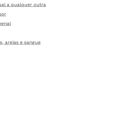
ual a qualquer outra
sor
menal
, areias e sangue