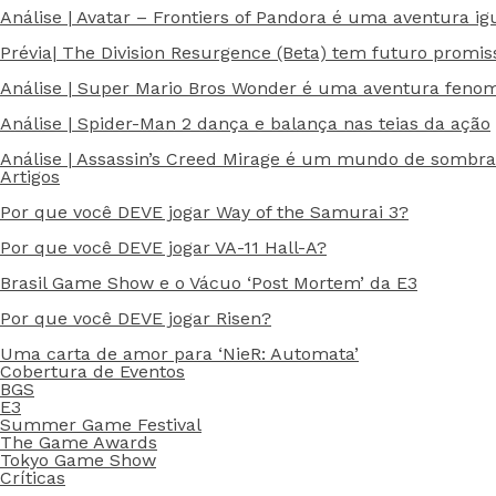
Análise | Avatar – Frontiers of Pandora é uma aventura ig
Prévia| The Division Resurgence (Beta) tem futuro promis
Análise | Super Mario Bros Wonder é uma aventura feno
Análise | Spider-Man 2 dança e balança nas teias da ação
Análise | Assassin’s Creed Mirage é um mundo de sombras
Artigos
Por que você DEVE jogar Way of the Samurai 3?
Por que você DEVE jogar VA-11 Hall-A?
Brasil Game Show e o Vácuo ‘Post Mortem’ da E3
Por que você DEVE jogar Risen?
Uma carta de amor para ‘NieR: Automata’
Cobertura de Eventos
BGS
E3
Summer Game Festival
The Game Awards
Tokyo Game Show
Críticas