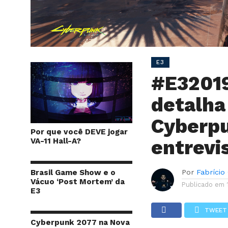
E3
#E32019
detalha
Cyberp
Por que você DEVE jogar
entrevi
VA-11 Hall-A?
Brasil Game Show e o
Por
Fabrício
Vácuo ‘Post Mortem’ da
Publicado em
E3
TWEET
Cyberpunk 2077 na Nova