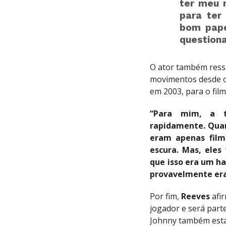
ter meu r
para ter
bom pape
question
O ator também ressa
movimentos desde o 
em 2003, para o fil
“Para mim, a t
rapidamente. Quan
eram apenas fil
escura. Mas, eles
que isso era um h
provavelmente era
Por fim,
Reeves
afir
jogador e será parte
Johnny também esta