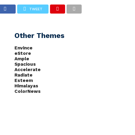
vista
TWEET
CAS
NOTÍCIAS
PODCASTS
Other Themes
Envince
eStore
Ample
Spacious
Accelerate
Radiate
Esteem
Himalayas
ColorNews