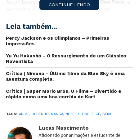
Action baseado na obra de
Eiichiro Oda
,
One Piece
, e
CONTINUE LENDO
por mais que antes as pessoas – inclusive eu –
estivessem com o pé atrás a respeito da série. Ela veio
ganhando certo redenção com o passar do tempo por
Leia também...
conta, especialmente, de seu elenco mega animado e
Percy Jackson e os Olimpianos – Primeiras
dos trailers que mostravam que ela ia sim abraçar a
Impressões
“bizarrice” do anime/mangá.
Yu Yu Hakusho – O Ressurgimento de um Clássico
Mas o que faz dessa obra tão longa (até o momento
Noventista
em que esse texto foi escrito o mangá está em sua
Crítica | Nimona – Último filme da Blue Sky é uma
1091° edição e o anime se encontra no episódio 1074),
aventura completa.
ser tão amada e aclamada no mundo inteiro? Bom eu
não tenho a resposta exata, mas posso dizer o que me
Crítica | Super Mario Bros. O Filme – Divertido e
levou a querer se tornar parte da tripulação de Luffy
rápido como uma boa corrida de Kart
do Chapéu de Palha!
TAGS:
ANIME
,
DESENHO
,
MANGÁ
,
NETFLIX
,
ONE PIECE
,
SERIE
Lucas Nascimento
Aficionado por animações e estudante de